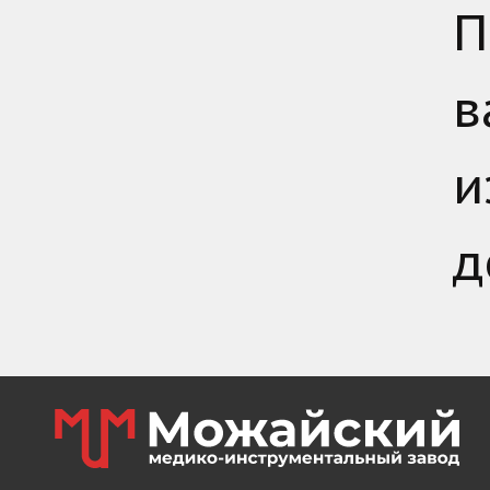
П
в
и
д