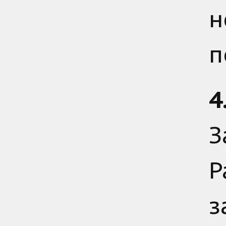
н
п
4
З
Р
з